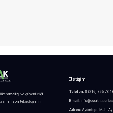
İletişim
Telefon:
0 (216) 395 78 1
ükemmelliği ve güvenilirliği
Email:
info@peakhaberle
ının en son teknolojilerini
Adres:
Aydıntepe Mah. Ayd