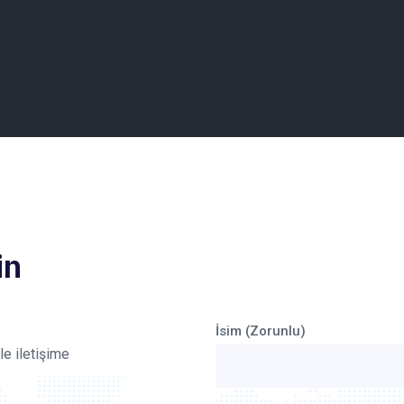
in
İsim (Zorunlu)
e iletişime